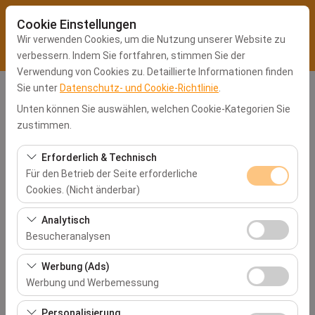
Cookie Einstellungen
Wir verwenden Cookies, um die Nutzung unserer Website zu
verbessern. Indem Sie fortfahren, stimmen Sie der
Verwendung von Cookies zu. Detaillierte Informationen finden
Sie unter
Datenschutz- und Cookie-Richtlinie
.
Abholstation
Unten können Sie auswählen, welchen Cookie-Kategorien Sie
Kocaeli Büro
zustimmen.
Erforderlich & Technisch
Eine andere Rückgabestation auswählen
Für den Betrieb der Seite erforderliche
Cookies. (Nicht änderbar)
Abholdatum & Zeit
Diese Cookies sind für das ordnungsgemäße
Analytisch
09:00
Funktionieren der Website, die Sicherheit, die
Besucheranalysen
Sitzungsverwaltung und grundlegende Funktionen
Diese Cookies ermöglichen es uns, zu analysieren, wie
Rückgabedatum & Zeit
erforderlich. Sie können nicht deaktiviert werden.
Werbung (Ads)
unsere Website genutzt wird (Besucherzahl,
Werbung und Werbemessung
09:00
meistbesuchte Seiten, Nutzerverhalten). Diese Daten
Diese Cookies ermöglichen es uns, Ihnen auf Ihre
werden verwendet, um die Leistung der Website zu
Personalisierung