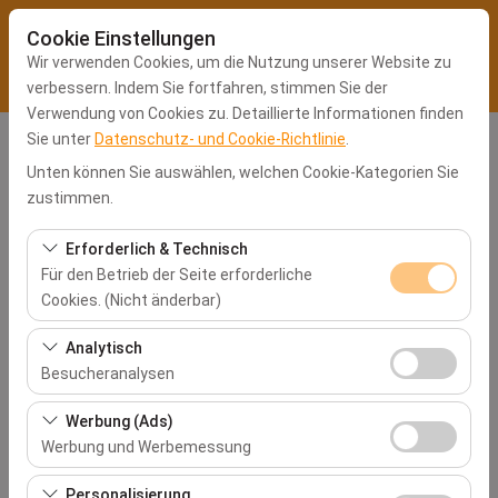
Cookie Einstellungen
Wir verwenden Cookies, um die Nutzung unserer Website zu
verbessern. Indem Sie fortfahren, stimmen Sie der
Verwendung von Cookies zu. Detaillierte Informationen finden
Sie unter
Datenschutz- und Cookie-Richtlinie
.
Abholstation
Unten können Sie auswählen, welchen Cookie-Kategorien Sie
Kocaeli Büro
zustimmen.
Erforderlich & Technisch
Eine andere Rückgabestation auswählen
Für den Betrieb der Seite erforderliche
Cookies. (Nicht änderbar)
Abholdatum & Zeit
Diese Cookies sind für das ordnungsgemäße
Analytisch
09:00
Funktionieren der Website, die Sicherheit, die
Besucheranalysen
Sitzungsverwaltung und grundlegende Funktionen
Diese Cookies ermöglichen es uns, zu analysieren, wie
Rückgabedatum & Zeit
erforderlich. Sie können nicht deaktiviert werden.
Werbung (Ads)
unsere Website genutzt wird (Besucherzahl,
Werbung und Werbemessung
09:00
meistbesuchte Seiten, Nutzerverhalten). Diese Daten
Diese Cookies ermöglichen es uns, Ihnen auf Ihre
werden verwendet, um die Leistung der Website zu
Personalisierung