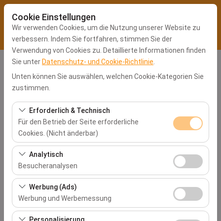
Cookie Einstellungen
Wir verwenden Cookies, um die Nutzung unserer Website zu
verbessern. Indem Sie fortfahren, stimmen Sie der
Verwendung von Cookies zu. Detaillierte Informationen finden
Sie unter
Datenschutz- und Cookie-Richtlinie
.
Abholstation
Unten können Sie auswählen, welchen Cookie-Kategorien Sie
Kocaeli Büro
zustimmen.
Erforderlich & Technisch
Eine andere Rückgabestation auswählen
Für den Betrieb der Seite erforderliche
Cookies. (Nicht änderbar)
Abholdatum & Zeit
Diese Cookies sind für das ordnungsgemäße
Analytisch
09:00
Funktionieren der Website, die Sicherheit, die
Besucheranalysen
Sitzungsverwaltung und grundlegende Funktionen
Diese Cookies ermöglichen es uns, zu analysieren, wie
Rückgabedatum & Zeit
erforderlich. Sie können nicht deaktiviert werden.
Werbung (Ads)
unsere Website genutzt wird (Besucherzahl,
Werbung und Werbemessung
09:00
meistbesuchte Seiten, Nutzerverhalten). Diese Daten
Diese Cookies ermöglichen es uns, Ihnen auf Ihre
werden verwendet, um die Leistung der Website zu
Personalisierung