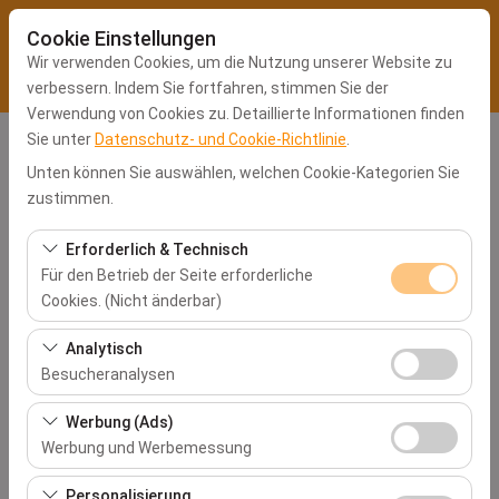
Cookie Einstellungen
Wir verwenden Cookies, um die Nutzung unserer Website zu
verbessern. Indem Sie fortfahren, stimmen Sie der
Verwendung von Cookies zu. Detaillierte Informationen finden
Sie unter
Datenschutz- und Cookie-Richtlinie
.
Abholstation
Unten können Sie auswählen, welchen Cookie-Kategorien Sie
Kocaeli Büro
zustimmen.
Erforderlich & Technisch
Eine andere Rückgabestation auswählen
Für den Betrieb der Seite erforderliche
Cookies. (Nicht änderbar)
Abholdatum & Zeit
Diese Cookies sind für das ordnungsgemäße
Analytisch
09:00
Funktionieren der Website, die Sicherheit, die
Besucheranalysen
Sitzungsverwaltung und grundlegende Funktionen
Diese Cookies ermöglichen es uns, zu analysieren, wie
Rückgabedatum & Zeit
erforderlich. Sie können nicht deaktiviert werden.
Werbung (Ads)
unsere Website genutzt wird (Besucherzahl,
Werbung und Werbemessung
09:00
meistbesuchte Seiten, Nutzerverhalten). Diese Daten
Diese Cookies ermöglichen es uns, Ihnen auf Ihre
werden verwendet, um die Leistung der Website zu
Personalisierung