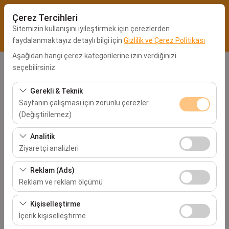
Çerez Tercihleri
Sitemizin kullanışını iyileştirmek için çerezlerden
faydalanmaktayız detaylı bilgi için
Gizlilik ve Çerez Politikası
Aşağıdan hangi çerez kategorilerine izin verdiğinizi
seçebilirsiniz.
Alış Lokasyonu
Kocaeli Ofis
Gerekli & Teknik
Sayfanın çalışması için zorunlu çerezler.
(Değiştirilemez)
Aracı farklı bir lokasyona bırakacağım
Bu çerezler sitenin doğru şekilde çalışması, güvenlik,
Analitik
oturum yönetimi ve temel işlevler için gereklidir. Devre
Alış Tarih & Saat
Ziyaretçi analizleri
dışı bırakılamaz.
09:00
Bu çerezler, sitemizin nasıl kullanıldığını (ziyaretçi sayısı,
Reklam (Ads)
en çok ziyaret edilen sayfalar, kullanıcı davranışları)
Reklam ve reklam ölçümü
analiz etmemizi sağlar. Bu veriler, web sitesi
Bırakış Tarih & Saat
Bu çerezler, size ilgi alanlarınıza uygun kişiselleştirilmiş
performansını ölçmek ve kullanıcı deneyimini sürekli
Kişiselleştirme
09:00
reklamlar göstermemize ve reklam kampanyalarımızın
iyileştirmek için kullanılır.
İçerik kişiselleştirme
etkinliğini (gösterim sayısı, tıklama oranı) ölçmemize