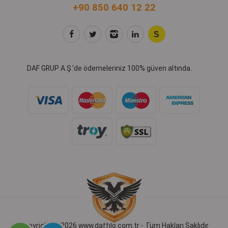
+90 850 640 12 22
DAF GRUP A.Ş.'de ödemeleriniz 100% güven altında.
Copyright © 2026 www.daffilo.com.tr - Tüm Hakları Saklıdır